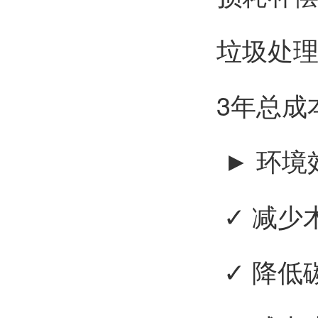
垃圾处
3年总成
► 环境
✓ 减少木
✓ 降低碳